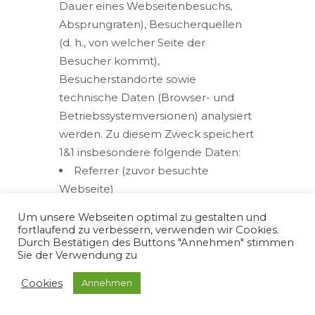
Dauer eines Webseitenbesuchs,
Absprungraten), Besucherquellen
(d. h., von welcher Seite der
Besucher kommt),
Besucherstandorte sowie
technische Daten (Browser- und
Betriebssystemversionen) analysiert
werden. Zu diesem Zweck speichert
1&1 insbesondere folgende Daten:
Referrer (zuvor besuchte
Webseite)
angeforderte Webseite oder
Um unsere Webseiten optimal zu gestalten und
Datei
fortlaufend zu verbessern, verwenden wir Cookies.
Durch Bestätigen des Buttons "Annehmen" stimmen
Browsertyp und Browserversion
Sie der Verwendung zu
verwendetes Betriebssystem
verwendeter Gerätetyp
Cookies
Annehmen
Uhrzeit des Zugriffs